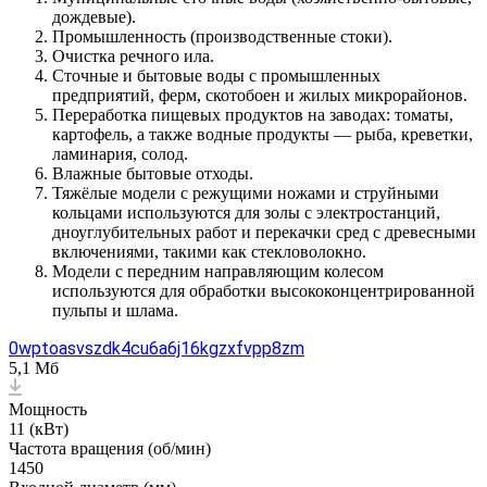
дождевые).
Промышленность (производственные стоки).
Очистка речного ила.
Сточные и бытовые воды с промышленных
предприятий, ферм, скотобоен и жилых микрорайонов.
Переработка пищевых продуктов на заводах: томаты,
картофель, а также водные продукты — рыба, креветки,
ламинария, солод.
Влажные бытовые отходы.
Тяжёлые модели с режущими ножами и струйными
кольцами используются для золы с электростанций,
дноуглубительных работ и перекачки сред с древесными
включениями, такими как стекловолокно.
Модели с передним направляющим колесом
используются для обработки высококонцентрированной
пульпы и шлама.
0wptoasvszdk4cu6a6j16kgzxfvpp8zm
5,1 Мб
Мощность
11 (кВт)
Частота вращения (об/мин)
1450